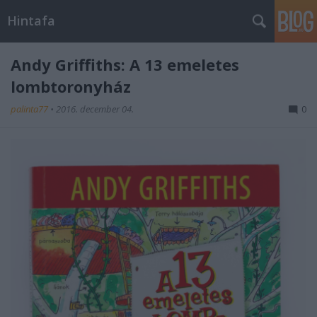
Hintafa
Andy Griffiths: A 13 emeletes
lombtoronyház
palinta77
•
2016. december 04.
0