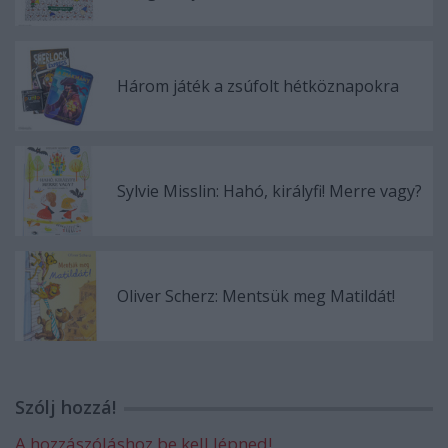
Három játék a zsúfolt hétköznapokra
Sylvie Misslin: Hahó, királyfi! Merre vagy?
Oliver Scherz: Mentsük meg Matildát!
Szólj hozzá!
A hozzászóláshoz be kell lépned!