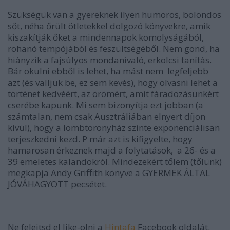
Szükségük van a gyereknek ilyen humoros, bolondos
sőt, néha őrült ötletekkel dolgozó könyvekre, amik
kiszakítják őket a mindennapok komolyságából,
rohanó tempójából és feszültségéből. Nem gond, ha
hiányzik a fajsúlyos mondanivaló, erkölcsi tanítás.
Bár okulni ebből is lehet, ha mást nem legfeljebb
azt (és valljuk be, ez sem kevés), hogy olvasni lehet a
történet kedvéért, az örömért, amit fáradozásunkért
cserébe kapunk. Mi sem bizonyítja ezt jobban (a
számtalan, nem csak Ausztráliában elnyert díjon
kívül), hogy a lombtoronyház szinte exponenciálisan
terjeszkedni kezd. P már azt is kifigyelte, hogy
hamarosan érkeznek majd a folytatások, a 26- és a
39 emeletes kalandokról. Mindezekért tőlem (tőlünk)
megkapja Andy Griffith könyve a GYERMEK ÁLTAL
JÓVÁHAGYOTT pecsétet.
Ne felejtsd el like-olni a
Hintafa
Facebook oldalát.