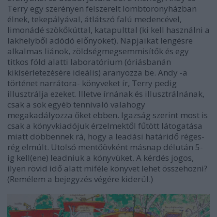
Terry egy szerényen felszerelt lombtoronyházban
élnek, tekepályával, átlátszó falú medencével,
limonádé szökőkúttal, katapulttal (ki kell használni a
lakhelyből adódó előnyöket). Napjaikat lengésre
alkalmas liánok, zöldségmegsemmisítők és egy
titkos föld alatti laboratórium (óriásbanán
kikísérletezésére ideális) aranyozza be. Andy -a
történet narrátora- könyveket ír, Terry pedig
illusztrálja ezeket. Illetve írnának és illusztrálnának,
csak a sok egyéb tennivaló valahogy
megakadályozza őket ebben. Igazság szerint most is
csak a könyvkiadójuk érzelmektől fűtött látogatása
miatt döbbennek rá, hogy a leadási határidő réges-
rég elmúlt. Utolsó mentőövként másnap délután 5-
ig kell(ene) leadniuk a könyvüket. A kérdés jogos,
ilyen rövid idő alatt miféle könyvet lehet összehozni?
(Remélem a bejegyzés végére kiderül.)