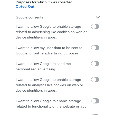
Purposes for which it was collected.
Opted Out
Nagyon szórakoztató volt ez az őrülten kavargó,
bolondos kalandok láncolata (főleg, hogy én/mi
Google consents
hátradőlve élveztük a történéseket). Mintha egy
gyerek csapongó fantáziájába csöppennénk.
I want to allow Google to enable storage
Kérdezgettem is P-t (nem mintha aggódnék, de
related to advertising like cookies on web or
érdekelt, hogy mennyire tudja a képzeletet a
device identifiers in apps.
valóságtól elkülöníteni), hogy a macska
átváltoztatása jó ötlet-e. Szerinte is csak a könyv
I want to allow my user data to be sent to
lapjain muris, viszont a katapultépítést
Google for online advertising purposes.
mindenképpen ki kell próbálunk. (Ebben is
I want to allow Google to send me
egyetértettünk.) Nem mellesleg az olvasástól
personalized advertising.
cidrizőknek, a hosszú könyveket zsigerből
elutasítóknak is tökéletes választás, hiszen átmenet
I want to allow Google to enable storage
a gazdagon illusztrált, rövid gyermekkönyvekből,
related to analytics like cookies on web or
vagy a kezdő olvasóknak szánt nagybetűs
device identifiers in apps.
történetekből a hosszabb szöveggel dolgozó, de még
illusztrált könyvek világába. A szó legszorosabb
I want to allow Google to enable storage
értelmében KÉPESregényt tart a kezében az olvasó. A
related to functionality of the website or app.
történethez mellékelt képek képregényszerűen