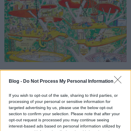
Természetesen a könyvhöz még hozzá sem kezdtek.
Ám előző munkahelyükre való visszatérés rémének
Blog -
Do Not Process My Personal Information
nyomása alatt talán összeszedik magukat. Csak
éppen mindig közbejön valami. Először egy macska
If you wish to opt-out of the sale, sharing to third parties, or
kanárivá változtatása, aztán egy félresikerült tengeri
processing of your personal or sensitive information for
majom szállítmány húzza keresztül a terveiket. A
targeted advertising by us, please use the below opt-out
majmoktól végül az eredetileg szemétkilövőnek
section to confirm your selection. Please note that after your
készült katapult segítségével tudnak megszabadulni
opt-out request is processed you may continue seeing
(jól jön az óriásbanán is). Már csak az óriásgorilla
interest-based ads based on personal information utilized by
gátolja az alkotói munkát. A napot (és Andy-éket) a