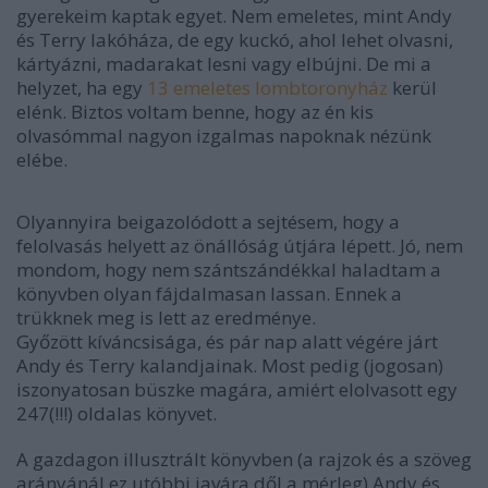
gyerekeim kaptak egyet. Nem emeletes, mint Andy
és Terry lakóháza, de egy kuckó, ahol lehet olvasni,
kártyázni, madarakat lesni vagy elbújni. De mi a
helyzet, ha egy
13 emeletes lombtoronyház
kerül
elénk. Biztos voltam benne, hogy az én kis
olvasómmal nagyon izgalmas napoknak nézünk
elébe.
Olyannyira beigazolódott a sejtésem, hogy a
felolvasás helyett az önállóság útjára lépett. Jó, nem
mondom, hogy nem szántszándékkal haladtam a
könyvben olyan fájdalmasan lassan. Ennek a
trükknek meg is lett az eredménye.
Győzött kíváncsisága, és pár nap alatt végére járt
Andy és Terry kalandjainak. Most pedig (jogosan)
iszonyatosan büszke magára, amiért elolvasott egy
247(!!!) oldalas könyvet.
A gazdagon illusztrált könyvben (a rajzok és a szöveg
arányánál ez utóbbi javára dől a mérleg) Andy és