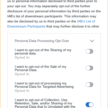
us or personal information disclosed to third parties prior to
kezdetek kezdetén kanárivá vált macska menti
your opt-out. You may separately opt-out of the further
meg. A könyvük? Megírják, megrajzolják, nem is
disclosure of your personal information by third parties on the
akárhogy!
IAB’s list of downstream participants. This information may
also be disclosed by us to third parties on the
IAB’s List of
Downstream Participants
that may further disclose it to other
third parties.
Please note that this website/app uses one or more Google
Personal Data Processing Opt Outs
services and may gather and store information including but
not limited to your visit or usage behaviour. You may click to
I want to opt-out of the Sharing of my
personal data.
grant or deny consent to Google and its third-party tags to
Opted In
use your data for below specified purposes in below Google
consent section.
I want to opt-out of the Sale of my
Personal Data.
Opted In
I want to opt-out of processing my
Personal Data for Targeted Advertising.
Opted In
I want to opt-out of Collection, Use,
Retention, Sale, and/or Sharing of my
Personal Data that Is Unrelated with the