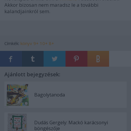
Akkor bizosan nem maradsz le a további
kalandjainkról sem.
Címkék:
könyv
9+
10+
8+
Ajánlott bejegyzések:
Bagolytanoda
Dudás Gergely: Mackó karácsonyi
böngészője