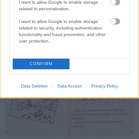
egészítik ki a tartalmat, így nemcsak a szövegértést
I want to allow Google to enable storage
segítik, de a történet ritmusát is felveszik, a fejben
related to personalization.
megvalósuló képalkotást is támogatják.
I want to allow Google to enable storage
related to security, including authentication
functionality and fraud prevention, and other
user protection.
CONFIRM
Data Deletion
Data Access
Privacy Policy