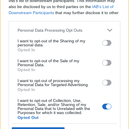
IAB’s list of downstream participants. This information may
palinta77
•
2016. június 19.
8
also be disclosed by us to third parties on the
IAB’s List of
Downstream Participants
that may further disclose it to other
third parties.
Egy ideje tervezgetek már egy bejegyzést magamról.
Legfőképpen azért, mert Ti, akik arra szánjátok az
Please note that this website/app uses one or more Google
Personal Data Processing Opt Outs
időtöket, hogy hétről-hétre elolvassátok a posztokat,
services and may gather and store information including but
-köszönetképpen- megérdemeltek egy tisztességes
not limited to your visit or usage behaviour. You may click to
I want to opt-out of the Sharing of my
personal data.
bemutatkozást. Erre pedig mi lenne jobb alkalom,
grant or deny consent to Google and its third-party tags to
Opted In
mint az, hogy immáron 500-an (hurrráááá!!!)…
use your data for below specified purposes in below Google
consent section.
I want to opt-out of the Sale of my
Personal Data.
A Hintafáról és hintázóiról
Opted In
palinta77
•
2016. június 16.
0
I want to opt-out of processing my
Personal Data for Targeted Advertising.
Opted In
Amikor az első fiam megszületett, az gondolkodtam
mi lenne a szülői arzenál leghasznosabb szokása,
I want to opt-out of Collection, Use,
amit mindenképpen szeretnék neki átadni. Valami
Retention, Sale, and/or Sharing of my
Personal Data that Is Unrelated with the
olyasmi, amiből hosszú távon a legtöbbet
Purposes for which it was collected.
profitálhat. Legyen könyvmoly! Mert az olvasás
Opted Out
nemcsak kikapcsolódás -időnként életmentés-,